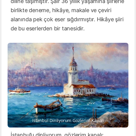
diline taşımıştır. Şair 36 yıllık yaşamına şiirlerle
birlikte deneme, hikâye, makale ve çeviri
alanında pek çok eser sığdırmıştır. Hikâye şiiri
de bu eserlerden bir tanesidir.
Istanbul Dinliyorum Gozlerim Kapali
İstanbul’u dinliyorum, gözlerim kapalı;