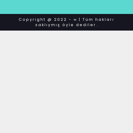
Copyright @ 2022 - ∞ | Tüm hakları
saklıymış öyle dediler.