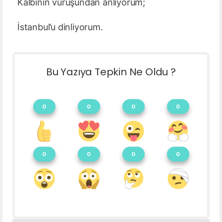
Kalbinin vuruşundan anlıyorum;
İstanbul’u dinliyorum.
Bu Yazıya Tepkin Ne Oldu ?
0
0
0
0
0
0
0
0