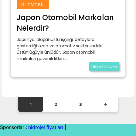
OTOMOBIL
Japon Otomobil Markaları
Nelerdir?
Japonya, olağanüstü işçiliği, detaylara
gösterdiği özen ve otomotiv sektöründeki
üstünlüğüyle ünlüdür. Japon otomobil
markaları güvenilirlikleri,...
Devamını Oku
1
2
3
Sponsorlar :
hidrojel fiyatları
|