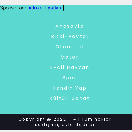
Sponsorlar :
hidrojel fiyatları
|
Anasayfa
Bitki-Peyzaj
Otomobil
Motor
Evcil Hayvan
Spor
Kendin Yap
Kültür-Sanat
Copyright @ 2022 - ∞ | Tüm hakları
saklıymış öyle dediler.