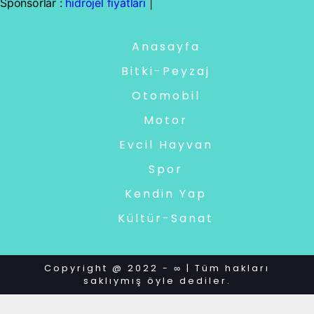
Sponsorlar :
hidrojel fiyatları
|
Anasayfa
Bitki-Peyzaj
Otomobil
Motor
Evcil Hayvan
Spor
Kendin Yap
Kültür-Sanat
Copyright @ 2022 - ∞ | Tüm hakları
saklıymış öyle dediler.