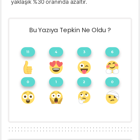
yaklaşık %30 oranında azaltır.
Bu Yazıya Tepkin Ne Oldu ?
11
4
3
6
0
1
2
0