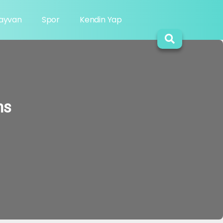
Hayvan
Spor
Kendin Yap
ns