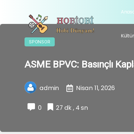
Anas
Kültü
SPONSOR
ASME BPVC: Basınçlı Kapla
admin
Nisan 11, 2026
0
27 dk , 4 sn