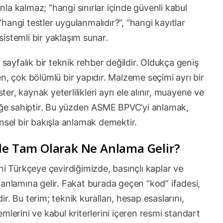
a kalmaz; “hangi sınırlar içinde güvenli kabul
 “hangi testler uygulanmalıdır?”, “hangi kayıtlar
 sistemli bir yaklaşım sunar.
yfalık bir teknik rehber değildir. Oldukça geniş
iren, çok bölümlü bir yapıdır. Malzeme seçimi ayrı bir
ter, kaynak yeterlilikleri ayrı ele alınır, muayene ve
liğe sahiptir. Bu yüzden ASME BPVC’yi anlamak,
nsel bir bakışla anlamak demektir.
ode Tam Olarak Ne Anlama Gelir?
ni Türkçeye çevirdiğimizde, basınçlı kaplar ve
 anlamına gelir. Fakat burada geçen “kod” ifadesi,
. Bu terim; teknik kuralları, hesap esaslarını,
mlerini ve kabul kriterlerini içeren resmi standart