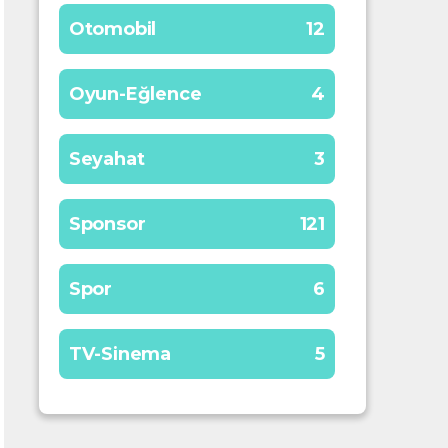
Otomobil
12
Oyun-Eğlence
4
Seyahat
3
Sponsor
121
Spor
6
TV-Sinema
5