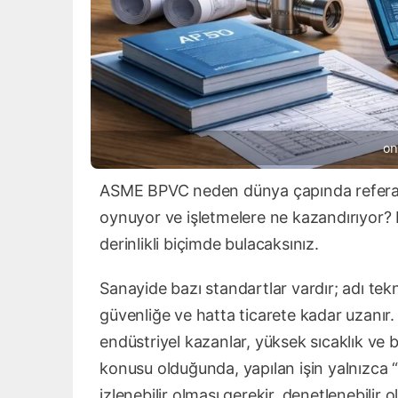
on
ASME BPVC neden dünya çapında referans k
oynuyor ve işletmelere ne kazandırıyor?
derinlikli biçimde bulacaksınız.
Sanayide bazı standartlar vardır; adı te
güvenliğe ve hatta ticarete kadar uzanır
endüstriyel kazanlar, yüksek sıcaklık ve 
konusu olduğunda, yapılan işin yalnızca “
izlenebilir olması gerekir, denetlenebilir 