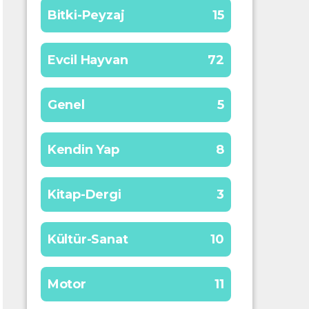
Bitki-Peyzaj
15
Evcil Hayvan
72
Genel
5
Kendin Yap
8
Kitap-Dergi
3
Kültür-Sanat
10
Motor
11