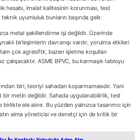
 hesabı, imalat kalitesinin korunması, test
sı teknik uyumluluk bunların başında gelir.
zca metal şekillendirme işi değildir. Üzerinde
aynaklı birleşimlerin davranışı vardır, yorulma etkileri
tam çok agresiftir, bazen işletme koşulları
ıksız çalışacaktır. ASME BPVC, bu karmaşık tabloyu
rından biri, teoriyi sahadan koparmamasıdır. Yani
bir metin değildir. Sahada uygulanabilirlik, test
iyle birlikte ele alınır. Bu yüzden yalnızca tasarımcı için
tın alma yöneticisi ve denetçi için de kritik bir
er İle Konforlu Yolculuğa Adım Atın