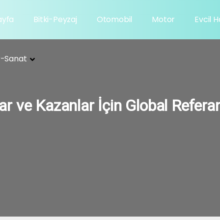
ayfa
Bitki-Peyzaj
Otomobil
Motor
Evcil 
r-Sanat
r ve Kazanlar İçin Global Refera