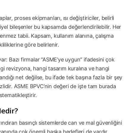
ar, proses ekipmanları, ısı değiştiriciler, belirli
riyel bileşenler bu kapsamda değerlendirilebilir. Her
lenmez tabii. Kapsam, kullanım alanına, çalışma
iliklerine göre belirlenir.
var: Bazı firmalar “ASME’ye uygun” ifadesini çok
gi revizyona, hangi tasarım kuralına ve hangi
ığı net değilse, bu ifade tek başına fazla bir şey
zlidir. ASME BPVC’nin değeri de işte tam burada
istematikleştirir.
edir?
ındıran basınçlı sistemlerde can ve mal güvenliğini
nında çok önemli başka hedefleri de vardır.