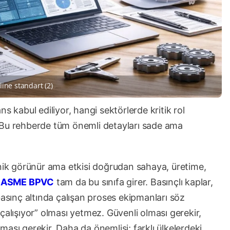
line standart (2)
abul ediliyor, hangi sektörlerde kritik rol
 Bu rehberde tüm önemli detayları sade ama
knik görünür ama etkisi doğrudan sahaya, üretime,
.
ASME BPVC
tam da bu sınıfa girer. Basınçlı kaplar,
basınç altında çalışan proses ekipmanları söz
çalışıyor” olması yetmez. Güvenli olması gerekir,
olması gerekir. Daha da önemlisi; farklı ülkelerdeki